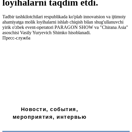
loyihalarni taqdim etdi.
Tadbir tashkilotchilari respublikada ko'plab innovatsion va ijtimoiy
ahamiyatga molik loyihalarni ishlab chiqish bilan shug'ullanuvchi
yirik o'zbek event-operatori PARAGON SHOW va "Chirana Asia"
asoschisi Vasily Yuryevich Shimko hisoblanadi.
Пресс-служба
Новости, события,
мероприятия, интервью