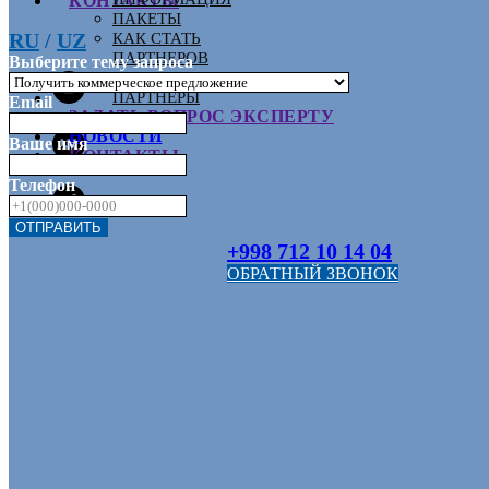
КОНТАКТЫ
ПАКЕТЫ
RU
/
UZ
КАК СТАТЬ
ПАРТНЕРОВ
Выберите тему запроса
ОФИЦИАЛЬНЫЕ
ПАРТНЕРЫ
Email
ЗАДАТЬ ВОПРОС ЭКСПЕРТУ
НОВОСТИ
Ваше имя
КОНТАКТЫ
Телефон
ОТПРАВИТЬ
+998 712 10 14 04
ОБРАТНЫЙ ЗВОНОК