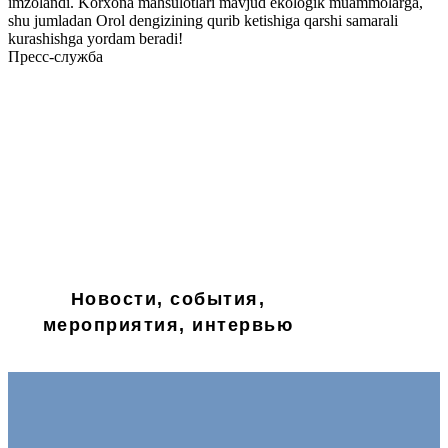
imzolandi. Korxona mahsulotlari mavjud ekologik muammolarga,
shu jumladan Orol dengizining qurib ketishiga qarshi samarali
kurashishga yordam beradi!
Пресс-служба
Новости, события,
мероприятия, интервью