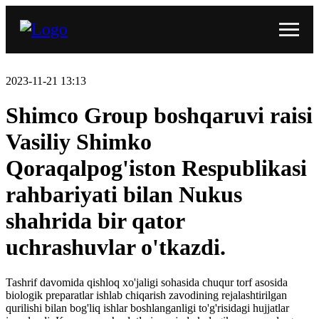
2023-11-21 13:13
Shimco Group boshqaruvi raisi
Vasiliy Shimko
Qoraqalpog'iston Respublikasi
rahbariyati bilan Nukus
shahrida bir qator
uchrashuvlar o'tkazdi.
Tashrif davomida qishloq xo'jaligi sohasida chuqur torf asosida
biologik preparatlar ishlab chiqarish zavodining rejalashtirilgan
qurilishi bilan bog'liq ishlar boshlanganligi to'g'risidagi hujjatlar