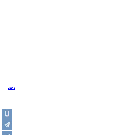
Официальные дилеры
Chirana ASIA
КОНТАКТЫ
Ташкент
Регионы
г. Ташкент , Бектемирский район, ул.Ахангаранское шоссе,д 2
Тел:
+998 9
0 117 8118
Email: chiranaasia@gmail.com
НАПИСАТЬ СООБЩЕНИЕ