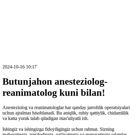
2024-10-16 10:17
Butunjahon anesteziolog-
reanimatolog kuni bilan!
Anesteziolog va reanimatologlar har qanday jarrohlik operatsiyalari
uchun ajralmas hisoblanadi. Bu aniqlik, ruhiy qattiylik, chidamlilik
va katta yurak talab qiladigan mas'uliyatli ish.
Ishingiz va ishingizga fidoyiligingiz uchun rahmat. Sizning
mahoratingiz, iste'dodingiz, qat'iyatingiz va matonatingiz odamlar