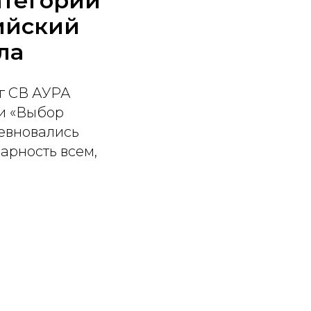
атегории
ийский
ла
ог СВ АУРА
 и «Выбор
ревновались
арность всем,