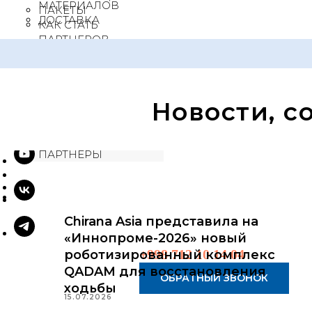
МАТЕРИАЛОВ
ПАКЕТЫ
ДОСТАВКА
КАК СТАТЬ
ПАРТНЕРОВ
ОФИЦИАЛЬНЫЕ
ОБЩАЯ
ПАРТНЕРЫ
ИНФОРМАЦИЯ
ЗАДАТЬ ВОПРОС ЭКСПЕРТУ
ПАКЕТЫ
НОВОСТИ
Новости, с
КАК СТАТЬ
КОНТАКТЫ
ПАРТНЕРОВ
RU
/
UZ
ОФИЦИАЛЬНЫЕ
ПАРТНЕРЫ
Chirana Asia представила на
«Иннопроме-2026» новый
+998 712 10 14 04
роботизированный комплекс
QADAM для восстановления
ОБРАТНЫЙ ЗВОНОК
ходьбы
15.07.2026