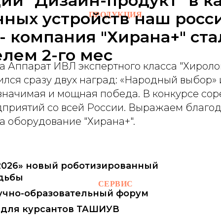
ии "Дизайн-продукт" в к
нных устройств наш росс
ПРОДУКЦИЯ
- компания "Хирана+" ста
лем 2-го мес
са Аппарат ИВЛ экспертного класса "Хирол
ился сразу двух наград: «Народный выбор»
 значимая и мощная победа. В конкурсе со
дприятий со всей России. Выражаем благод
за оборудование "Хирана+".
-2026» новый роботизированный
дьбы
СЕРВИС
Научно-образовательный форум
 для курсантов ТАШИУВ