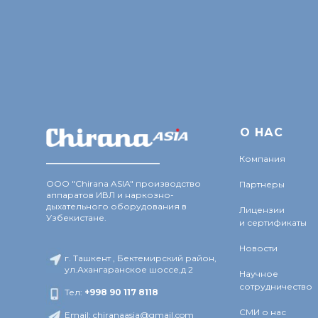
О Н
АС
________________
Компания
ООО "Chirana ASIA" производство
Партнеры
аппаратов ИВЛ и наркозно-
дыхательного оборудования в
Лицензии
Узбекистане.
и сертификаты
Новости
г. Ташкент , Бектемирский район,
ул.Ахангаранское шоссе,д 2
Научное
сотрудничество
Тел:
+998 9
0 117 8118
СМИ о нас
Email: chiranaasia@gmail.com