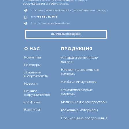
оборудования в Узбекистане.
г. Ташкент , Бектемирский район, ул.Ахангаранское шоссе,д 2
Тел:
+998 9
0 117 8118
Email: chiranaasia@gmail.com
НАПИСАТЬ СООБЩЕНИЕ
О Н
АС
ПРОДУКЦИЯ
Компания
Аппараты вентиляции
легких
Партнеры
Наркозно-дыхательные
Лицензии
системы
и сертификаты
Учебные симуляторы
Новости
Стоматологические
Научное
системы
сотрудничество
Медицинские компрессоры
СМИ о нас
Вакансии
Расходные материалы
Специальные предложения