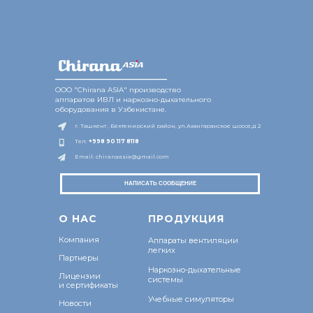
________________
ООО "Chirana ASIA" производство
аппаратов ИВЛ и наркозно-дыхательного
оборудования в Узбекистане.
г. Ташкент , Бектемирский район, ул.Ахангаранское шоссе,д 2
Тел:
+998 9
0 117 8118
Email: chiranaasia@gmail.com
НАПИСАТЬ СООБЩЕНИЕ
О Н
АС
ПРОДУКЦИЯ
Компания
Аппараты вентиляции
легких
Партнеры
Наркозно-дыхательные
Лицензии
системы
и сертификаты
Учебные симуляторы
Новости