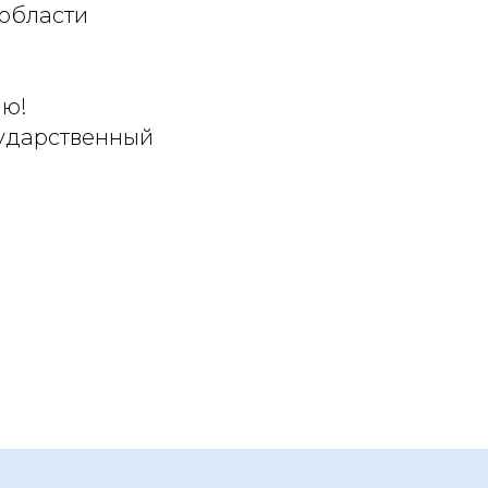
области
ию!
сударственный