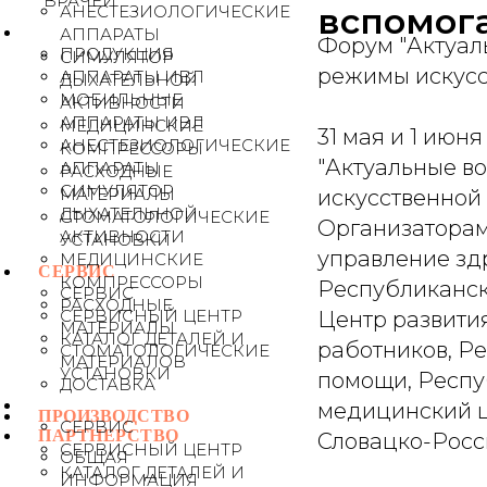
ВРАЧЕЙ
вспомог
АНЕСТЕЗИОЛОГИЧЕСКИЕ
АППАРАТЫ
Форум "Актуал
ПРОДУКЦИЯ
СИМУЛЯТОР
режимы искусс
АППАРАТЫ ИВЛ
ДЫХАТЕЛЬНОЙ
МОБИЛЬНЫЕ
АКТИВНОСТИ
АППАРАТЫ ИВЛ
МЕДИЦИНСКИЕ
31 мая и 1 июн
АНЕСТЕЗИОЛОГИЧЕСКИЕ
КОМПРЕССОРЫ
"Актуальные в
АППАРАТЫ
РАСХОДНЫЕ
СИМУЛЯТОР
МАТЕРИАЛЫ
искусственной 
ДЫХАТЕЛЬНОЙ
СТОМАТОЛОГИЧЕСКИЕ
Организаторам
АКТИВНОСТИ
УСТАНОВКИ
управление зд
МЕДИЦИНСКИЕ
СЕРВИС
КОМПРЕССОРЫ
Республиканск
СЕРВИС
РАСХОДНЫЕ
СЕРВИСНЫЙ ЦЕНТР
Центр развити
МАТЕРИАЛЫ
КАТАЛОГ ДЕТАЛЕЙ И
работников, Р
СТОМАТОЛОГИЧЕСКИЕ
МАТЕРИАЛОВ
УСТАНОВКИ
помощи, Респу
ДОСТАВКА
медицинский ц
ПРОИЗВОДСТВО
СЕРВИС
ПАРТНЕРСТВО
Словацко-Росси
СЕРВИСНЫЙ ЦЕНТР
ОБЩАЯ
КАТАЛОГ ДЕТАЛЕЙ И
ИНФОРМАЦИЯ