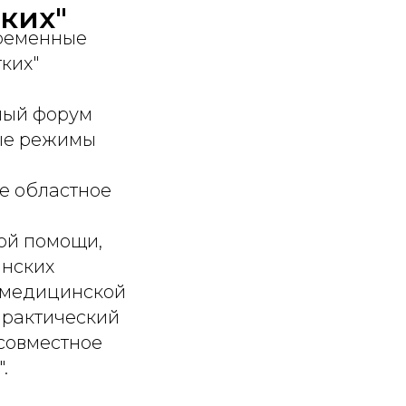
ких"
временные
ких"
ьный форум
ые режимы
е областное
ой помощи,
инских
 медицинской
практический
 совместное
.