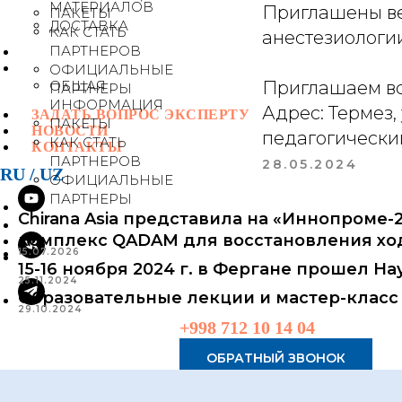
МАТЕРИАЛОВ
Приглашены ве
ПАКЕТЫ
ДОСТАВКА
КАК СТАТЬ
анестезиологи
ПАРТНЕРОВ
ОФИЦИАЛЬНЫЕ
ОБЩАЯ
Приглашаем вс
ПАРТНЕРЫ
ИНФОРМАЦИЯ
Адрес: Термез,
ЗАДАТЬ ВОПРОС ЭКСПЕРТУ
ПАКЕТЫ
НОВОСТИ
педагогический
КАК СТАТЬ
КОНТАКТЫ
ПАРТНЕРОВ
28.05.2024
RU
/
UZ
ОФИЦИАЛЬНЫЕ
ПАРТНЕРЫ
Chirana Asia представила на «Иннопроме
комплекс QADAM для восстановления хо
15.07.2026
15-16 ноября 2024 г. в Фергане прошел 
25.11.2024
Образовательные лекции и мастер-класс
29.10.2024
+998 712 10 14 04
ОБРАТНЫЙ ЗВОНОК