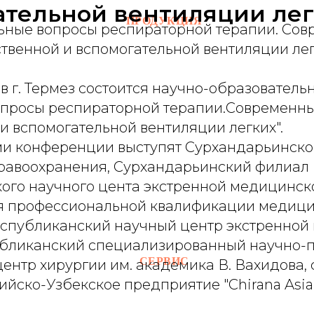
ательной вентиляции лег
ПРОДУКЦИЯ
ьные вопросы респираторной терапии. Со
твенной и вспомогательной вентиляции лег
я в г. Термез состоится научно-образовател
опросы респираторной терапии.Современн
и вспомогательной вентиляции легких".
и конференции выступят Сурхандарьинско
равоохранения, Сурхандарьинский филиал
ого научного цента экстренной медицинск
я профессиональной квалификации медиц
еспубликанский научный центр экстренной
бликанский специализированный научно-
СЕРВИС
ентр хирургии им. академика В. Вахидова,
йско-Узбекское предприятие "Chirana Asia"