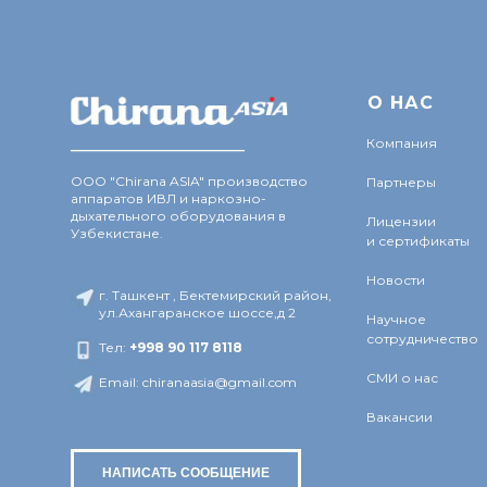
О Н
АС
________________
Компания
ООО "Chirana ASIA" производство
Партнеры
аппаратов ИВЛ и наркозно-
дыхательного оборудования в
Лицензии
Узбекистане.
и сертификаты
Новости
г. Ташкент , Бектемирский район,
ул.Ахангаранское шоссе,д 2
Научное
сотрудничество
Тел:
+998 9
0 117 8118
СМИ о нас
Email: chiranaasia@gmail.com
Вакансии
НАПИСАТЬ СООБЩЕНИЕ