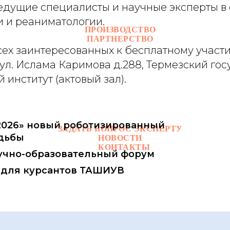
дущие специалисты и научные эксперты в 
и и реаниматологии.
ПРОИЗВОДСТВО
ПАРТНЕРСТВО
ех заинтересованных к бесплатному участ
 ул. Ислама Каримова д.288, Термезский го
 институт (актовый зал).
-2026» новый роботизированный
ЗАДАТЬ ВОПРОС ЭКСПЕРТУ
дьбы
НОВОСТИ
КОНТАКТЫ
Научно-образовательный форум
 для курсантов ТАШИУВ