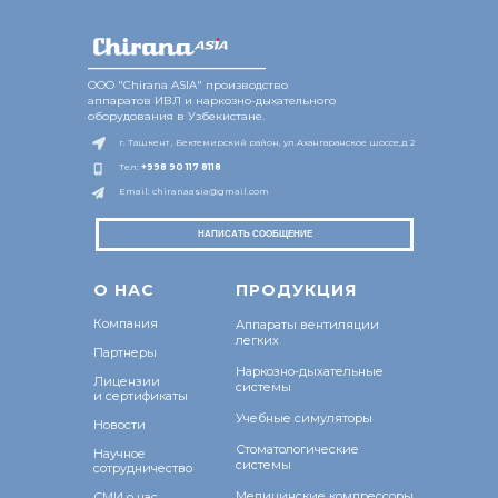
________________
ООО "Chirana ASIA" производство
аппаратов ИВЛ и наркозно-дыхательного
оборудования в Узбекистане.
г. Ташкент , Бектемирский район, ул.Ахангаранское шоссе,д 2
Тел:
+998 9
0 117 8118
Email: chiranaasia@gmail.com
НАПИСАТЬ СООБЩЕНИЕ
О Н
АС
ПРОДУКЦИЯ
Компания
Аппараты вентиляции
легких
Партнеры
Наркозно-дыхательные
Лицензии
системы
и сертификаты
Учебные симуляторы
Новости
Стоматологические
Научное
системы
сотрудничество
Медицинские компрессоры
СМИ о нас