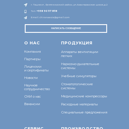
г. Ташкент , Бектемирский район, ул.Ахангаранское шоссе,д 2
Тел:
+998 9
0 117 8118
Email: chiranaasia@gmail.com
НАПИСАТЬ СООБЩЕНИЕ
О Н
АС
ПРОДУКЦИЯ
Компания
Аппараты вентиляции
легких
Партнеры
Наркозно-дыхательные
Лицензии
системы
и сертификаты
Учебные симуляторы
Новости
Стоматологические
Научное
системы
сотрудничество
Медицинские компрессоры
СМИ о нас
Вакансии
Расходные материалы
Специальные предложения
СЕРВИС
ПРОИЗВОДСТВО