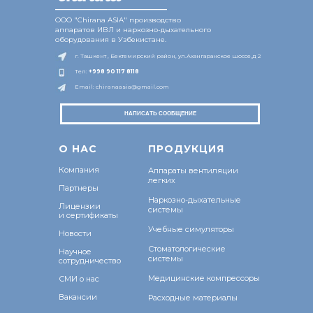
________________
ООО "Chirana ASIA" производство
аппаратов ИВЛ и наркозно-дыхательного
оборудования в Узбекистане.
г. Ташкент , Бектемирский район, ул.Ахангаранское шоссе,д 2
Тел:
+998 9
0 117 8118
Email: chiranaasia@gmail.com
НАПИСАТЬ СООБЩЕНИЕ
О Н
АС
ПРОДУКЦИЯ
Компания
Аппараты вентиляции
легких
Партнеры
Наркозно-дыхательные
Лицензии
системы
и сертификаты
Учебные симуляторы
Новости
Стоматологические
Научное
системы
сотрудничество
Медицинские компрессоры
СМИ о нас
Вакансии
Расходные материалы