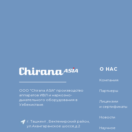
О Н
АС
________________
Компания
ООО "Chirana ASIA" производство
Партнеры
аппаратов ИВЛ и наркозно-
дыхательного оборудования в
Лицензии
Узбекистане.
и сертификаты
Новости
г. Ташкент , Бектемирский район,
ул.Ахангаранское шоссе,д 2
Научное