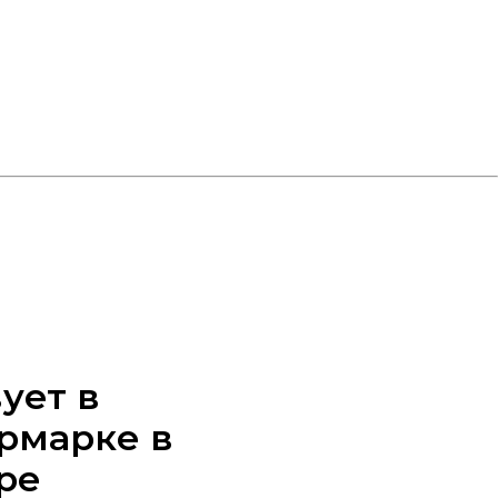
ует в
рмарке в
ре