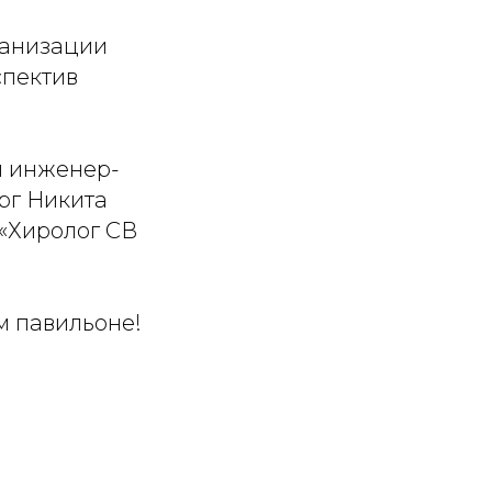
ганизации
спектив
и инженер-
рг Никита
«Хиролог СВ
м павильоне!